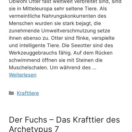
Obwohl Otter fast weltweit verbreitet sind, sind
sie in Mitteleuropa sehr seltene Tiere. Als
vermeintliche Nahrungskonkurrenten des
Menschen wurden sie stark bejagt, die
zunehmende Umweltverschmutzung setze
ihnen ebenso zu. Otter sind flinke, verspielte
und intelligente Tiere. Die Seeotter sind des
Werkzeuggebrauchs fähig. Auf dem Rücken
schwimmend öffnen sie mit Steinen die
Muschelschalen. Um während des …
Weiterlesen
Kategorien
Krafttiere
Der Fuchs – Das Krafttier des
Archetypus 7